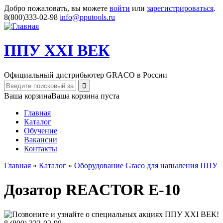
Добро пожаловать, вы можете
войти
или
зарегистрироваться
.
8(800)333-02-98
info@pputools.ru
ППУ XXI ВЕК
Официальный дистрибьютер GRACO в России
Найти
Форма поиска
Ваша корзина
Ваша корзина пуста
Главная
Каталог
Обучение
Вакансии
Контакты
Главная
»
Каталог
»
Оборудование Graco для напыления ППУ
Вы здесь
Дозатор REACTOR E-10